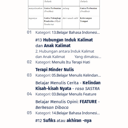
#13
Hubungan Induk Kalimat
dan
Anak Kalimat
2. Hubungan antara Induk Kalimat
dan Anak Kalimat Yang dimaksud
dengan hubungan antara induk
kalimat dan anak kalimat di sini bukan
Terapi Minder Nulis
hubung…
Belajar Menulis Cerita -
Kelindan
Kisah-kisah Nyata
-
rasa SASTRA
Belajar Menulis Opini:
FEATURE
-
Berkesan Dibaca
#12
Sufiks
atau
akhiran -nya