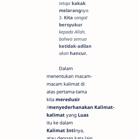
tetapi
kakak
melarang
nya.
3.
Kita
sangat
bersyukur
kepada Allah,
bahwa semua
ketidak-adilan
akan
hancur.
Dalam
menentukan macam-
macam kalimat di
atas pertama-tama
kita
meredusir
/
menyederhanakan Kalimat-
kalimat
yang
Luas
itu ke dalam
Kalimat Inti
nya,
atau dengan kata lain