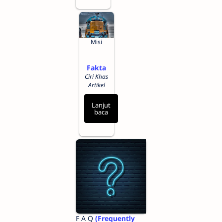
Misi
Fakta
Ciri Khas
Artikel
Lanjut
baca
F A Q
(Frequently