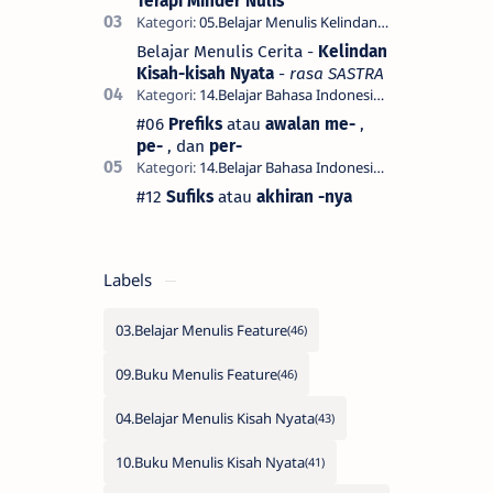
Terapi Minder Nulis
hubung…
Belajar Menulis Cerita -
Kelindan
Kisah-kisah Nyata
-
rasa SASTRA
#06
Prefiks
atau
awalan me-
,
pe-
, dan
per-
#12
Sufiks
atau
akhiran -nya
Labels
03.Belajar Menulis Feature
09.Buku Menulis Feature
04.Belajar Menulis Kisah Nyata
10.Buku Menulis Kisah Nyata