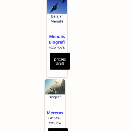
Belajar
Menulis
Menulis
Biografi
rasa novel
proses
draft
Biografi
Meretas
Liku-liku
laki-laki