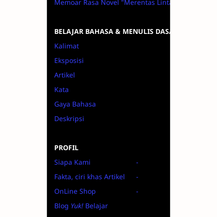
Memoar Rasa Novel "Merentas Lintas"
BELAJAR BAHASA & MENULIS DASAR
Kalimat
Eksposisi
Artikel
Kata
Gaya Bahasa
Deskripsi
PROFIL
Siapa Kami
-
Fakta, ciri khas Artikel
-
OnLine Shop
-
Blog
Yuk!
Belajar