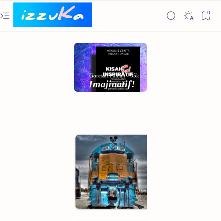
Lanjut lihat
Goresan Pilihan - 55k
Imajinatif!
Fakta
Menasihati
tanpa Menggurui,
ciri khas Artikel