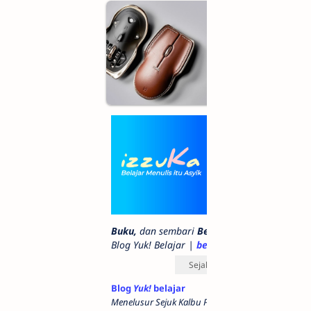
Online Shop
Buku,
Peranti Belajar,
dan sebagainya
www.izzuka.com
Belajar Menulis
itu Asyik
Profil lengkap
Blog belajar menulis
Artikel, Kisah Nyata
rasa novel,
Biografi,
Buku,
dan sembari
Belajar Ilmu Syar'i
di
Blog Yuk! Belajar |
belajar.icu
-
@belajar_icu
Sejak 2017
Blog
Yuk!
belajar
Menelusur Sejuk Kalbu Pendahulu