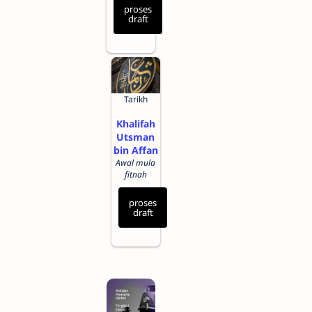
proses
draft
Tarikh
Khalifah
Utsman
bin Affan
Awal mula
fitnah
proses
draft