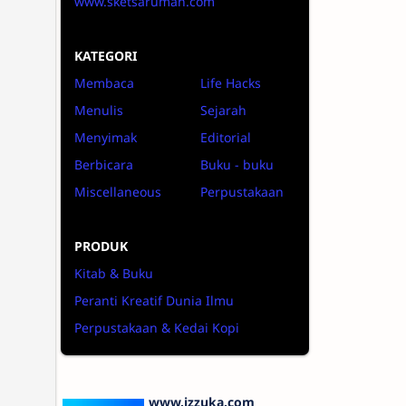
www.sketsarumah.com
KATEGORI
Membaca
Life Hacks
Menulis
Sejarah
Menyimak
Editorial
Berbicara
Buku - buku
Miscellaneous
Perpustakaan
PRODUK
Kitab & Buku
Peranti Kreatif Dunia Ilmu
Perpustakaan & Kedai Kopi
www.izzuka.com