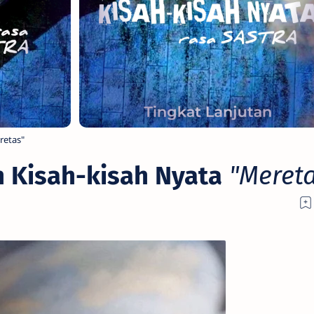
retas"
n Kisah-kisah Nyata
"Mereta