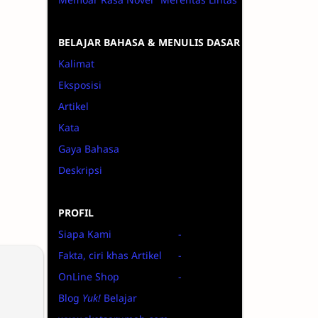
BELAJAR BAHASA & MENULIS DASAR
Kalimat
Eksposisi
Artikel
Kata
Gaya Bahasa
Deskripsi
PROFIL
Siapa Kami
-
Fakta, ciri khas Artikel
-
OnLine Shop
-
Blog
Yuk!
Belajar