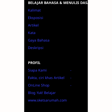
BELAJAR BAHASA & MENULIS DASAR
Kalimat
Eksposisi
Artikel
Kata
Gaya Bahasa
Deskripsi
PROFIL
Siapa Kami
-
Fakta, ciri khas Artikel
-
OnLine Shop
-
Blog
Yuk!
Belajar
www.sketsarumah.com