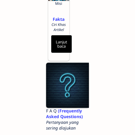
Misi
Fakta
Ciri Khas
Artikel
Lanjut
baca
F A Q
(Frequently
Asked Questions)
Pertanyaan yang
sering diajukan