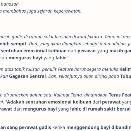
 bahasan
bisa membahas juga sejarah keperawatan.
asih gadis di rumah sakit bersalin di kota Jakarta. Tema ini m
lebih sempit
. Dan, yang akan diungkap sebagai tema adalah, 
 sentuhan emosional keibuan
dari
perawat
yang
masih gad
dan
mengurus bayi
yang
lahir.
"
n atas topik tulisan, penulis Feature harus segera menulis
Kali
akan
Gagasan Sentral
. Dan, selanjutnya akan dirinci pada
Tub
lah dirumuskan dalam satu Kalimat Tema, dinamakan
Teras Fea
ni,
"
Adakah sentuhan emosional keibuan
dari
perawat
yan
rawat
dan
mengurus bayi
yang
lahir, di rumah sakit bersal
an sang perawat gadis
ketika
menggendong bayi dibandi