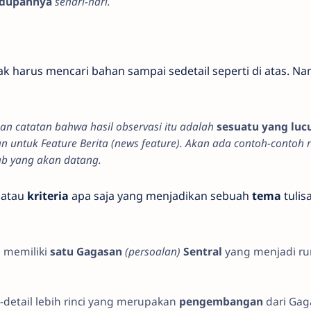
idupannya
sehari-hari.
arus mencari bahan sampai sedetail seperti di atas. Na
an catatan bahwa hasil observasi itu adalah
sesuatu yang luc
n untuk Feature Berita (news feature). Akan ada contoh-contoh
ab yang akan datang.
atau
kriteria
apa saja yang menjadikan sebuah
tema
tulis
i memiliki
satu Gagasan
(persoalan)
Sentral
yang menjadi r
il-detail lebih rinci yang merupakan
pengembangan
dari Gag