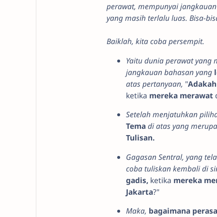
perawat, mempunyai jangkauan
yang masih terlalu luas. Bisa-
Baiklah, kita coba persempit.
Yaitu dunia perawat yang m
jangkauan bahasan yang
atas pertanyaan,
"
Adakah
ketika
mereka merawat
Setelah menjatuhkan piliha
Tema
di atas yang merup
Tulisan.
Gagasan Sentral, yang te
coba tuliskan kembali di si
gadis,
ketika
mereka me
Jakarta
?"
Maka,
bagaimana perasa