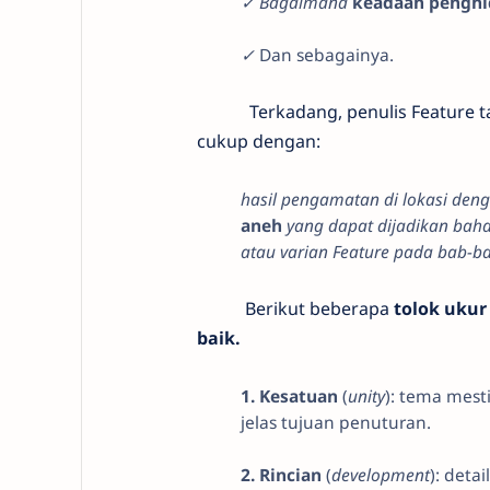
✓ Bagaimana
keadaan pengh
✓
Dan sebagainya.
Terkadang, penulis Feature tak h
cukup dengan:
hasil pengamatan di lokasi deng
aneh
yang dapat dijadikan baha
atau varian Feature pada bab-b
Berikut beberapa
tolok ukur
baik.
1. Kesatuan
(
unity
): tema mest
jelas tujuan penuturan.
2. Rincian
(
development
): deta