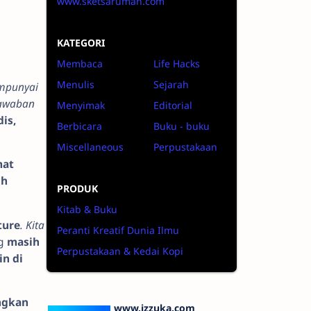
www.sketsarumah.com
KATEGORI
Membaca
Life Hacks
Menulis
Sejarah
empunyai
jawaban
Menyimak
Editorial
is,
Berbicara
Buku - buku
Miscellaneous
Perpustakaan
mat
uh
PRODUK
Kitab & Buku
ture
. Kita
Peranti Kreatif Dunia Ilmu
g
masih
Perpustakaan & Kedai Kopi
in di
ngkan
www.izzuka.com