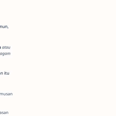
mun,
u
atau
 ragam
an itu
umusan
asan