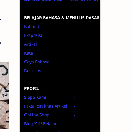
BELAJAR BAHASA & MENULIS DASAR
a
Kalimat
Eksposisi
a
Artikel
Kata
Gaya Bahasa
Deskripsi
PROFIL
Siapa Kami
-
Fakta, ciri khas Artikel
-
OnLine Shop
-
Blog
Yuk!
Belajar