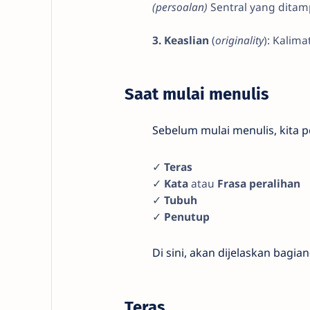
(persoalan)
Sentral yang dita
3. Keaslian
(
originality
): Kalima
Saat mulai menulis
Sebelum mulai menulis, kita perl
✓
Teras
✓
Kata
atau
Frasa peralihan
✓
Tubuh
✓
Penutup
Di sini, akan dijelaskan bagian-b
Teras