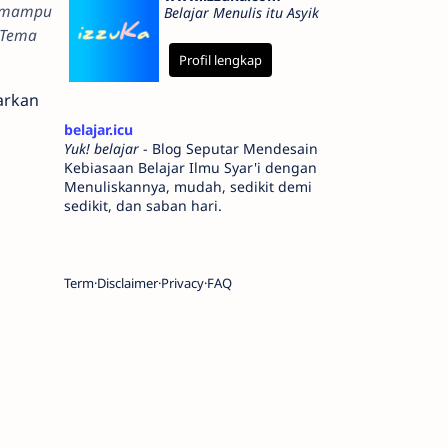
t mampu
Belajar Menulis itu Asyik
 Tema
Profil lengkap
arkan
belajar.icu
Yuk! belajar
- Blog Seputar Mendesain
Kebiasaan Belajar Ilmu Syar'i dengan
Menuliskannya, mudah, sedikit demi
sedikit, dan saban hari.
Term
Disclaimer
Privacy
FAQ