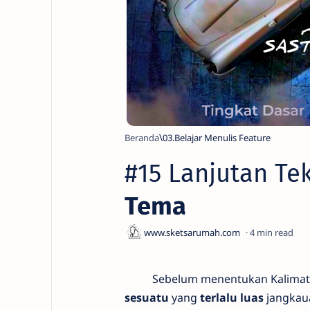
Beranda
03.Belajar Menulis Feature
#15 Lanjutan Te
Tema
4
Sebelum menentukan Kalimat Te
sesuatu
yang
terlalu luas
jangkaua