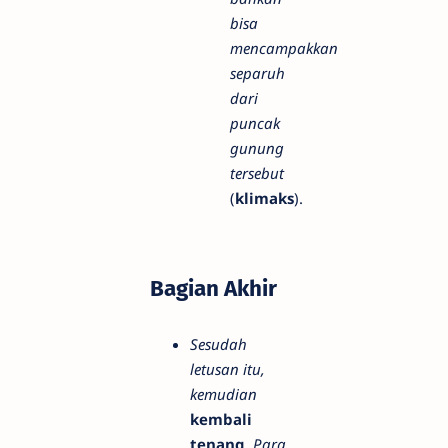
bisa
mencampakkan
separuh
dari
puncak
gunung
tersebut
(
klimaks
).
Bagian Akhir
Sesudah
letusan itu,
kemudian
kembali
tenang
.
Para