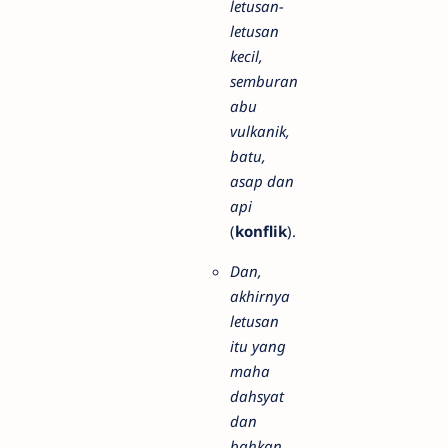
letusan-
letusan
kecil,
semburan
abu
vulkanik,
batu,
asap dan
api
(
konflik
).
Dan,
akhirnya
letusan
itu yang
maha
dahsyat
dan
bahkan