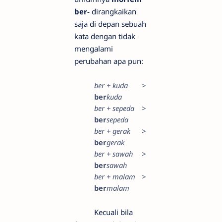
ber-
dirangkaikan
saja di depan sebuah
kata dengan tidak
mengalami
perubahan apa pun:
ber + kuda
>
ber
kuda
ber + sepeda
>
ber
sepeda
ber + gerak
>
ber
gerak
ber + sawah
>
ber
sawah
ber + malam
>
ber
malam
Kecuali bila