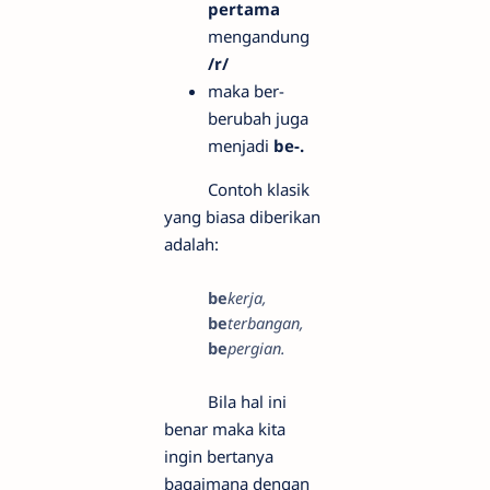
pertama
mengandung
/r/
maka ber-
berubah juga
menjadi
be-.
Contoh klasik
yang biasa diberikan
adalah:
be
kerja,
be
terbangan,
be
pergian.
Bila hal ini
benar maka kita
ingin bertanya
bagaimana dengan