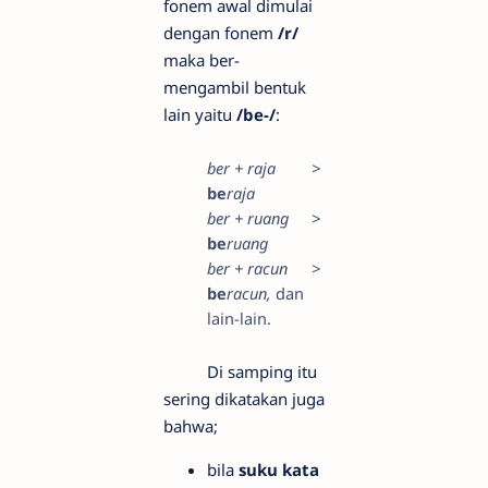
fonem awal dimulai
dengan fonem
/r/
maka ber-
mengambil bentuk
lain yaitu
/be-/
:
ber + raja
>
be
raja
ber + ruang
>
be
ruang
ber + racun
>
be
racun,
dan
lain-lain.
Di samping itu
sering dikatakan juga
bahwa;
bila
suku kata