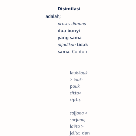
Disimilasi
adalah;
proses dimana
dua bunyi
yang sama
dijadikan
tidak
sama
.
Contoh :
l
auk-
l
auk
>
l
auk-
p
auk,
ci
tt
a>
ci
pt
a,
sa
jj
ana >
sa
rj
ana,
l
a
l
ita >
j
e
l
ita,
dan