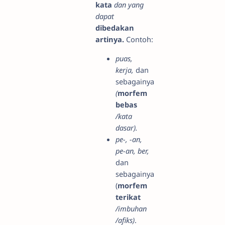
kata
dan yang
dapat
dibedakan
artinya.
Contoh:
puas,
kerja,
dan
sebagainya
(
morfem
bebas
/kata
dasar).
pe-, -an,
pe-an, ber,
dan
sebagainya
(
morfem
terikat
/imbuhan
/afiks)
.