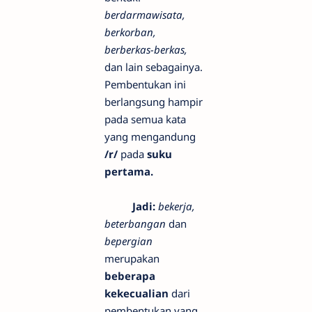
berdarmawisata,
berkorban,
berberkas-berkas,
dan lain sebagainya.
Pembentukan ini
berlangsung hampir
pada semua kata
yang mengandung
/r/
pada
suku
pertama.
Jadi:
bekerja,
b
eterbangan
dan
bepergian
merupakan
beberapa
kekecualian
dari
pembentukan yang