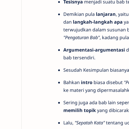
Tesisnya
menjadi suatu bab te
Demikian pula
lanjaran
, yai
dan
langkah-langkah apa
ya
terwujudkan dalam susunan b
"Pengaturan Bab"
, kadang pula
Argumentasi-argumentasi
d
bab tersendiri.
Sesudah Kesimpulan biasany
Bahkan
intro
biasa disebut
"P
ke materi yang dipermasalah
Sering juga ada bab lain seper
memilih topik
yang dibicara
Lalu,
"Sepatah Kata"
tentang uc