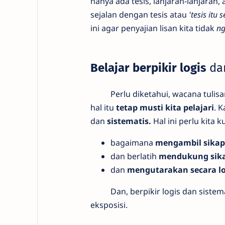
hanya ada tesis, lanjaran-lanjara
sejalan dengan tesis atau
'tesis itu
ini agar penyajian lisan kita tidak
ng
Belajar berpikir logis
da
Perlu diketahui, wacana tulisan
hal itu
tetap musti kita pelajari
. 
dan
sistematis.
Hal ini perlu kita 
bagaimana
mengambil sikap
dan berlatih
mendukung sika
dan
mengutarakan secara lo
Dan, berpikir logis dan sistemati
eksposisi.