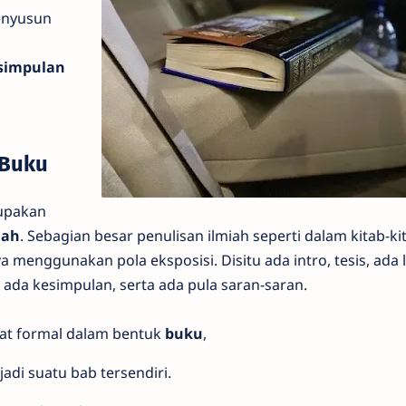
menyusun
simpulan
Buku
upakan
iah
. Sebagian besar penulisan ilmiah seperti dalam kitab-ki
 menggunakan pola eksposisi. Disitu ada intro, tesis, ada l
ada kesimpulan, serta ada pula saran-saran.
t formal dalam bentuk
buku
,
di suatu bab tersendiri.