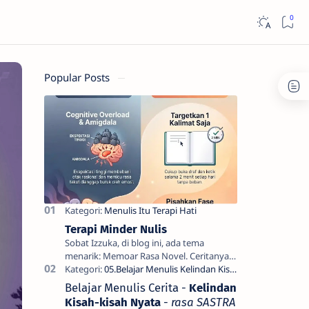
Popular Posts
Terapi Minder Nulis
Sobat Izzuka, di blog ini, ada tema
menarik: Memoar Rasa Novel. Ceritanya
nyambung terus. Supaya kamu enggak
ketinggalan PORTAL terbaru dan ha…
Belajar Menulis Cerita -
Kelindan
Kisah-kisah Nyata
-
rasa SASTRA