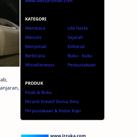
www.sketsarumah.com
KATEGORI
Membaca
Life Hacks
Menulis
Sejarah
Menyimak
Editorial
Berbicara
Buku - buku
Miscellaneous
Perpustakaan
tab,
PRODUK
anjaran,
Kitab & Buku
Peranti Kreatif Dunia Ilmu
Perpustakaan & Kedai Kopi
www.izzuka.com