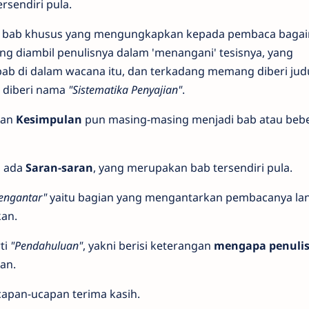
rsendiri pula.
tu bab khusus yang mengungkapkan kepada pembaca baga
ng diambil penulisnya dalam 'menangani' tesisnya, yang
ab di dalam wacana itu, dan terkadang memang diberi jud
 diberi nama
"Sistematika Penyajian"
.
an
Kesimpulan
pun masing-masing menjadi bab atau beb
a ada
Saran-saran
, yang merupakan bab tersendiri pula.
engantar"
yaitu bagian yang mengantarkan pembacanya la
kan.
ti
"Pendahuluan"
, yakni berisi keterangan
mengapa penuli
kan.
apan-ucapan terima kasih.