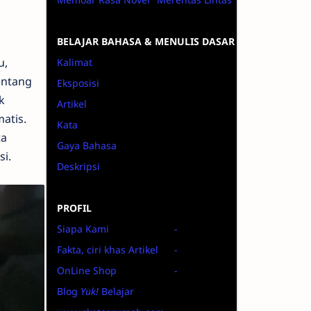
BELAJAR BAHASA & MENULIS DASAR
u,
Kalimat
entang
Eksposisi
k
Artikel
atis.
Kata
ta
Gaya Bahasa
i.
Deskripsi
PROFIL
Siapa Kami
-
Fakta, ciri khas Artikel
-
OnLine Shop
-
Blog
Yuk!
Belajar