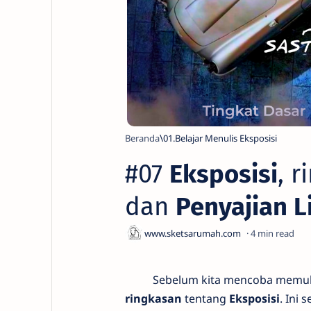
Beranda
01.Belajar Menulis Eksposisi
#07
Eksposisi
, 
dan
Penyajian L
4
Sebelum kita mencoba memulai men
ringkasan
tentang
Eksposisi
. Ini