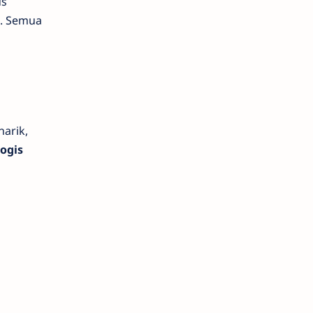
us
n. Semua
arik,
logis