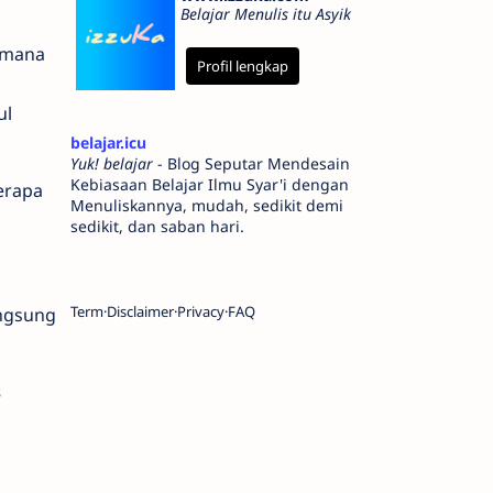
Belajar Menulis itu Asyik
imana
Profil lengkap
ul
belajar.icu
Yuk! belajar
- Blog Seputar Mendesain
Kebiasaan Belajar Ilmu Syar'i dengan
erapa
Menuliskannya, mudah, sedikit demi
sedikit, dan saban hari.
Term
Disclaimer
Privacy
FAQ
ngsung
s