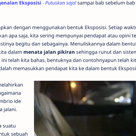
enalan Eksposisi
-
Putuskan saja!
sampai bab sebelum bab
an dengan menggunakan bentuk Eksposisi. Setiap wakt
kan apa saja, kita sering mempunyai pendapat atau opini t
mustinya begitu dan sebagainya. Menuliskannya dalam bentu
kita dalam
menata jalan pikiran
sehingga runut dan sistem
 ini telah kita bahas, bentuknya dan contohnyapun telah ki
dalah memasukkan pendapat kita ke dalam bentuk Eksposis
elahirkan
Bagaimana
mbrio ide
 jalani.
a suatu
ntuk sebuah