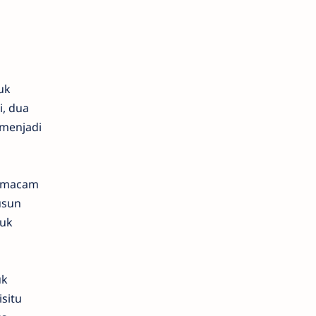
uk
i, dua
 menjadi
 semacam
usun
tuk
uk
isitu