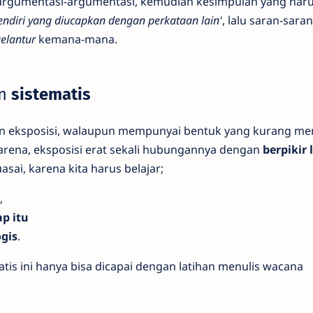
n, argumentasi-argumentasi, kemudian kesimpulan yang har
 sendiri yang diucapkan dengan perkataan lain'
, lalu saran-sara
elantur
kemana-mana.
n
sistematis
 eksposisi, walaupun mempunyai bentuk yang kurang men
Karena, eksposisi erat sekali hubungannya dengan
berpikir 
kuasai, karena kita harus belajar;
,
p itu
gis
.
s ini hanya bisa dicapai dengan latihan menulis wacana