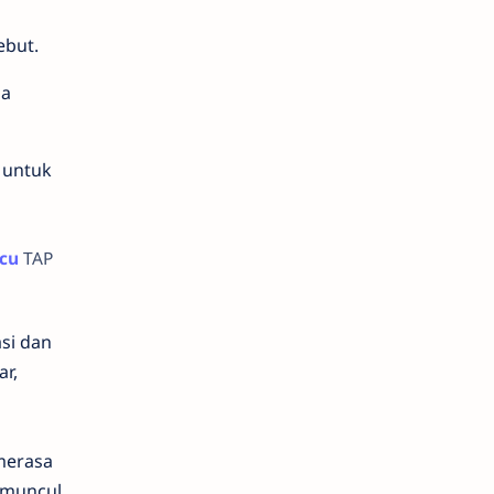
ebut.
sa
a untuk
icu
TAP
si dan
r,
 merasa
u muncul