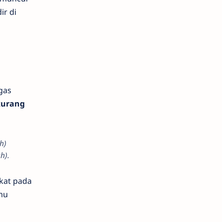
ir di
gas
kurang
h)
h).
kat pada
mu