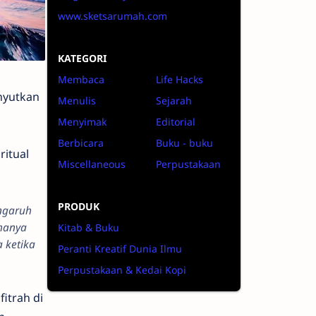
www.sketsarumah.com
KATEGORI
Membaca
Life Hacks
nyutkan
Menulis
Sejarah
Menyimak
Editorial
Berbicara
Buku - buku
ritual
Miscellaneous
Perpustakaan
PRODUK
engaruh
 hanya
Kitab & Buku
 ketika
Peranti Kreatif Dunia Ilmu
Perpustakaan & Kedai Kopi
itrah di