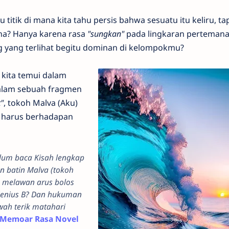
tik di mana kita tahu persis bahwa sesuatu itu keliru, tap
na? Hanya karena rasa
"sungkan"
pada lingkaran pertemana
g yang terlihat begitu dominan di kelompokmu?
kita temui dalam
Dalam sebuah fragmen
"
, tokoh Malva (Aku)
s harus berhadapan
belum baca Kisah lengkap
n batin Malva (tokoh
an melawan arus bolos
 jenius B? Dan hukuman
ah terik matahari
Memoar Rasa Novel