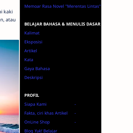
Memoar Rasa Novel "Merentas Lintas"
i kaki
n, atau
BELAJAR BAHASA & MENULIS DASAR
Kalimat
Eksposisi
Artikel
Kata
Gaya Bahasa
Deskripsi
PROFIL
Siapa Kami
-
Fakta, ciri khas Artikel
-
OnLine Shop
-
Blog
Yuk!
Belajar