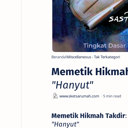
Beranda
Miscellaneous - Tak Terkategori
Memetik Hikmah
"Hanyut"
5
Memetik Hikmah Takdir
"Hanyut"