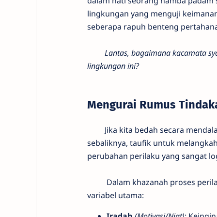
dalam hati seorang hamba padam s
lingkungan yang menguji keimanan
seberapa rapuh benteng pertahanan 
​
Lantas, bagaimana kacamata sy
lingkungan ini?
Mengurai Rumus Tindak
​Jika kita bedah secara mendalam,
sebaliknya, taufik untuk melangkah
perubahan perilaku yang sangat log
​Dalam khazanah proses perilaku
variabel utama:
​Iradah
(Motivasi/Niat)
: Keingi