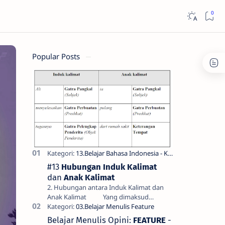
Popular Posts
#13
Hubungan Induk Kalimat
dan
Anak Kalimat
2. Hubungan antara Induk Kalimat dan
Anak Kalimat Yang dimaksud
dengan hubungan antara induk kalimat
dan anak kalimat di sini bukan hubung…
Belajar Menulis Opini:
FEATURE
-