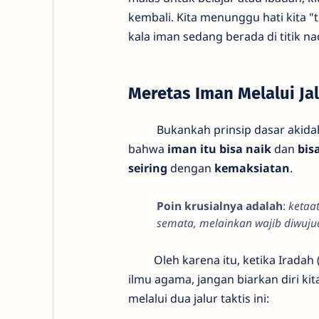
kembali. Kita menunggu hati kita "
kala iman sedang berada di titik n
​Meretas Iman Melalui Jal
​ Bukankah prinsip dasar akidah
bahwa
iman itu bisa naik
dan
bis
seiring
dengan
kemaksiatan
.
Poin krusialnya adalah
:
ketaat
semata, melainkan wajib diwuj
​Oleh karena itu, ketika Iradah (
ilmu agama, jangan biarkan diri ki
melalui dua jalur taktis ini: