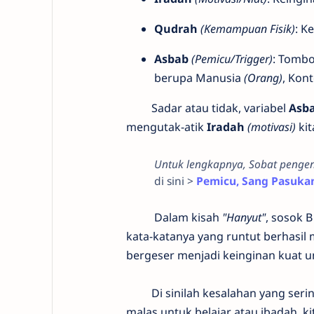
​Qudrah
(Kemampuan Fisik)
: K
Asbab
(Pemicu/Trigger)
: Tombo
berupa Manusia
(Orang)
, Kon
​ Sadar atau tidak, variabel
Asb
mengutak-atik
Iradah
(motivasi)
kit
Untuk lengkapnya, Sobat pengen
di sini >
Pemicu, Sang Pasuka
Dalam kisah
"Hanyut"
, sosok 
kata-katanya yang runtut berhasil
bergeser menjadi keinginan kuat 
​ Di sinilah kesalahan yang sering
malas untuk belajar atau ibadah, k