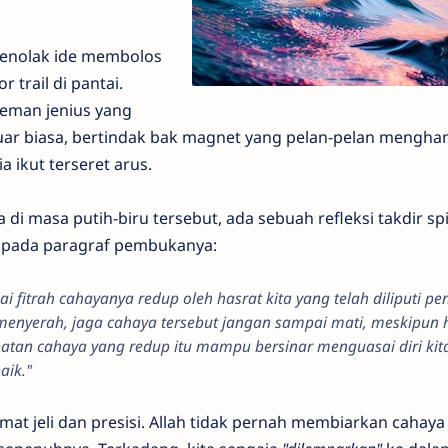
nolak ide membolos
trail di pantai.
teman jenius yang
 luar biasa, bertindak bak magnet yang pelan-pelan mengha
 ikut terseret arus.
 masa putih-biru tersebut, ada sebuah refleksi takdir spi
 pada paragraf pembukanya:
ai fitrah cahayanya redup oleh hasrat kita yang telah diliputi p
 menyerah, jaga cahaya tersebut jangan sampai mati, meskipun
tan cahaya yang redup itu mampu bersinar menguasai diri kita
aik."
t jeli dan presisi. Allah tidak pernah membiarkan cahaya f