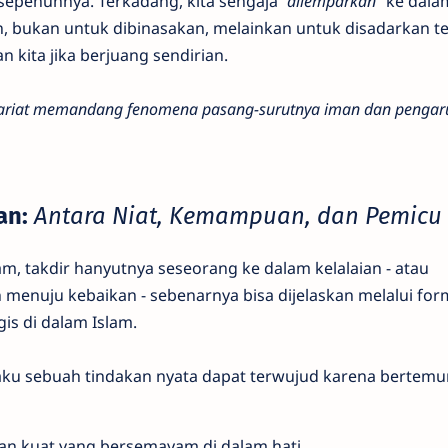
epenuhnya. Terkadang, kita sengaja
"dilemparkan"
ke dala
, bukan untuk dibinasakan, melainkan untuk disadarkan t
kita jika berjuang sendirian.
ariat memandang fenomena pasang-surutnya iman dan pengar
an:
Antara Niat, Kemampuan, dan Pemicu
 takdir hanyutnya seseorang ke dalam kelalaian - atau
 menuju kebaikan - sebenarnya bisa dijelaskan melalui for
is di dalam Islam.
 sebuah tindakan nyata dapat terwujud karena bertemun
nan kuat yang bersemayam di dalam hati.