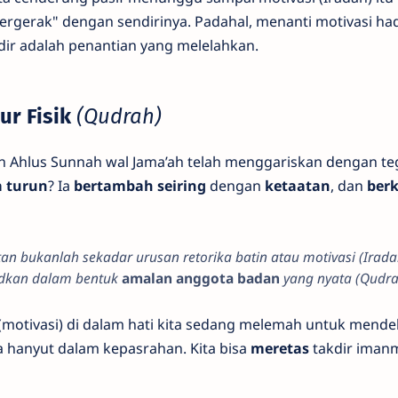
tergerak" dengan sendirinya. Padahal, menanti motivasi had
adir adalah penantian yang melelahkan.
ur Fisik
(Qudrah)
 Ahlus Sunnah wal Jama’ah telah menggariskan dengan te
a turun
? Ia
bertambah seiring
dengan
ketaatan
, dan
ber
an bukanlah sekadar urusan retorika batin atau motivasi (Irada
udkan dalam bentuk
amalan anggota badan
yang nyata (Qudra
motivasi) di dalam hati kita sedang melemah untuk mende
ta hanyut dalam kepasrahan. Kita bisa
meretas
takdir iman