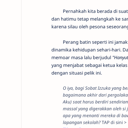
​ Pernahkah kita berada di suatu ti
dan hatimu tetap melangkah ke sa
karena silau oleh pesona seseoran
Perang batin seperti ini jamak 
dinamika kehidupan sehari-hari. 
memoar masa lalu berjudul
"Hanyut
yang menjabat sebagai ketua kela
dengan situasi pelik ini.
O iya, ​bagi Sobat Izzuka yang 
bagaimana akhir dari pergolaka
Aku) saat harus berdiri sendiri
massal yang digerakkan oleh si
apa yang menanti mereka di baw
lapangan sekolah?
TAP di sini >