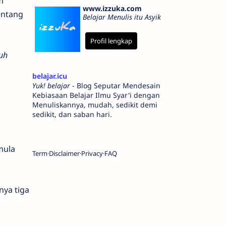
m
www.izzuka.com
entang
Belajar Menulis itu Asyik
Profil lengkap
uh
belajar.icu
Yuk! belajar
- Blog Seputar Mendesain
Kebiasaan Belajar Ilmu Syar'i dengan
Menuliskannya, mudah, sedikit demi
sedikit, dan saban hari.
mula
Term
Disclaimer
Privacy
FAQ
ya tiga