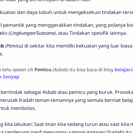
ekuatan dan daya tubuh untuk mengeksekusi tindakan ters
l pemantik yang menggerakkan tindakan, yang polanya bi
teks
(Lingkungan/Suasana)
, atau Tindakan spesifik lainnya.
ab
(Pemicu)
di sekitar kita memiliki kekuatan yang luar bias
a.
 tahu apaan sih
Pemicu
(Asbab)
itu bisa baca di blog
belajar.
n Senyap
B bertindak sebagai Asbab atau pemicu yang buruk. Provoka
 merusak Iradah teman-temannya yang semula berniat belaja
untuk membolos.
 kita lakukan: Saat iman kita sedang turun atau saat kita
ita cenderung pasif menunggu sampai motivasi (Iradah) it