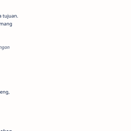
 tujuan.
emang
engan
eng,