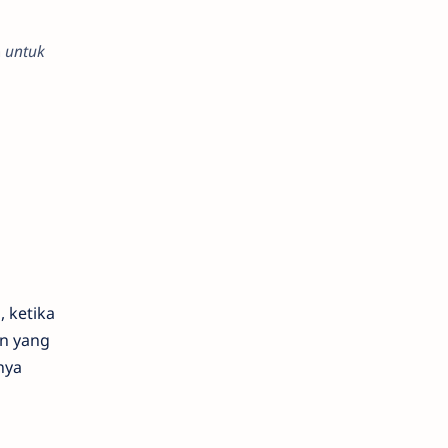
n
untuk
 ketika
an yang
nya