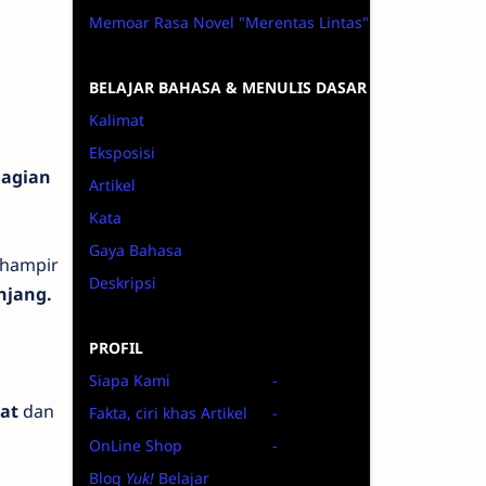
Memoar Rasa Novel "Merentas Lintas"
BELAJAR BAHASA & MENULIS DASAR
Kalimat
Eksposisi
Bagian
Artikel
Kata
Gaya Bahasa
i hampir
Deskripsi
njang.
PROFIL
Siapa Kami
-
at
dan
Fakta, ciri khas Artikel
-
OnLine Shop
-
Blog
Yuk!
Belajar