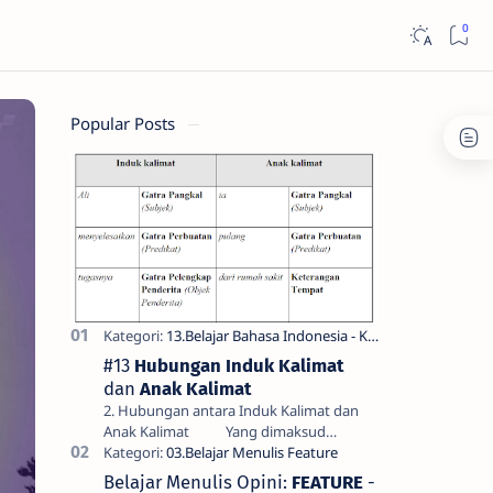
Popular Posts
#13
Hubungan Induk Kalimat
dan
Anak Kalimat
2. Hubungan antara Induk Kalimat dan
Anak Kalimat Yang dimaksud
dengan hubungan antara induk kalimat
dan anak kalimat di sini bukan hubung…
Belajar Menulis Opini:
FEATURE
-