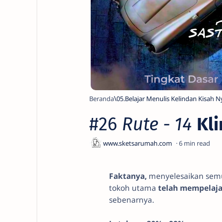
Beranda
05.Belajar Menulis Kelindan Kisah N
#26
Rute - 14
Kl
6
Faktanya,
menyelesaikan semu
tokoh utama
telah mempelaja
sebenarnya.