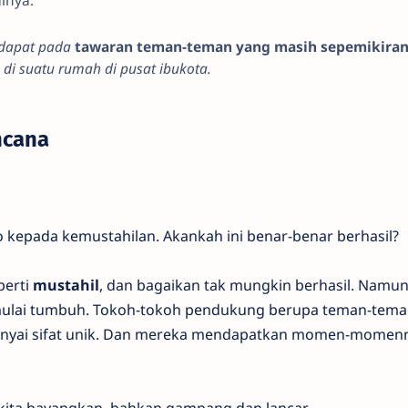
rdapat pada
tawaran teman-teman yang masih sepemikira
di suatu rumah di pusat ibukota.
ncana
epada kemustahilan. Akankah ini benar-benar berhasil?
erti
mustahil
, dan bagaikan tak mungkin berhasil. Namun,
n mulai tumbuh. Tokoh-tokoh pendukung berupa teman-tem
yai sifat unik. Dan mereka mendapatkan momen-momen
ta bayangkan, bahkan gampang dan lancar.