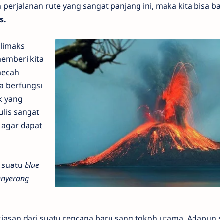
anan rute yang sangat panjang ini, maka kita bisa ba
s.
limaks
memberi kita
mecah
ga berfungsi
k yang
ulis sangat
t agar dapat
suatu
blue
nyerang
kiasan dari suatu rencana baru sang tokoh utama. Adapun 