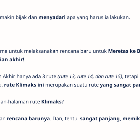
akin bijak dan
menyadari
apa yang harus ia lakukan.
a untuk melaksanakan rencana baru untuk
Meretas ke 
ian akhir!
khir hanya ada 3 rute
(rute 13, rute 14, dan rute 15)
, tetap
a,
rute Klimaks ini
merupakan suatu rute
yang sangat pa
man-halaman rute
Klimaks
?
kan
rencana barunya
. Dan, tentu
sangat panjang, memik