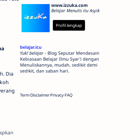
www.izzuka.com
Belajar Menulis itu Asyik
Profil lengkap
belajar.icu
pa
Yuk! belajar
- Blog Seputar Mendesain
Kebiasaan Belajar Ilmu Syar'i dengan
Menuliskannya, mudah, sedikit demi
sedikit, dan saban hari.
. Dia
okoh
yerang
Term
Disclaimer
Privacy
FAQ
apkan