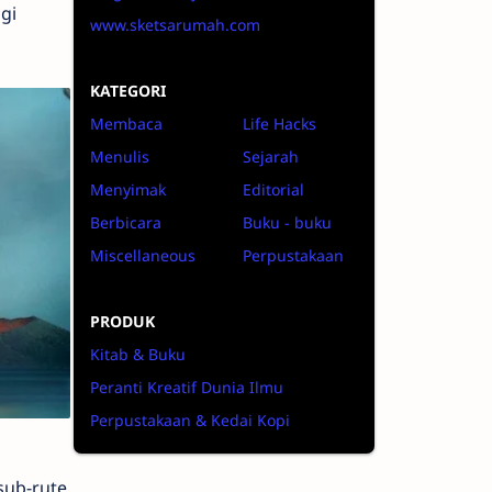
gi
www.sketsarumah.com
KATEGORI
Membaca
Life Hacks
Menulis
Sejarah
Menyimak
Editorial
Berbicara
Buku - buku
Miscellaneous
Perpustakaan
PRODUK
Kitab & Buku
Peranti Kreatif Dunia Ilmu
Perpustakaan & Kedai Kopi
sub-rute