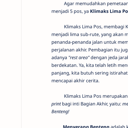
Agar memudahkan pemetaan perjal
menjadi 5 pos, ya
Klimaks Lima Po
Klimaks Lima Pos, membagi K
menjadi lima sub-rute, yang akan 
penanda-penanda jalan untuk me
perjalanan akhir. Pembagian itu ju
adanya
"rest area"
dengan jeda jara
berdekatan. Ya, kita telah letih men
panjang, kita butuh sering istiraha
mencapai akhir cerita.
Klimaks Lima Pos merupakan 
print
bagi inti Bagian Akhir, yaitu:
me
Benteng!
Menyerang Benteng
adalah 