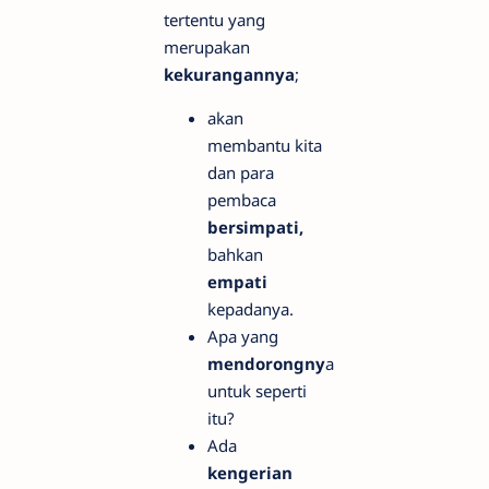
tertentu yang
merupakan
kekurangannya
;
akan
membantu kita
dan para
pembaca
bersimpati,
bahkan
empati
kepadanya.
Apa yang
mendorongny
a
untuk seperti
itu?
Ada
kengerian