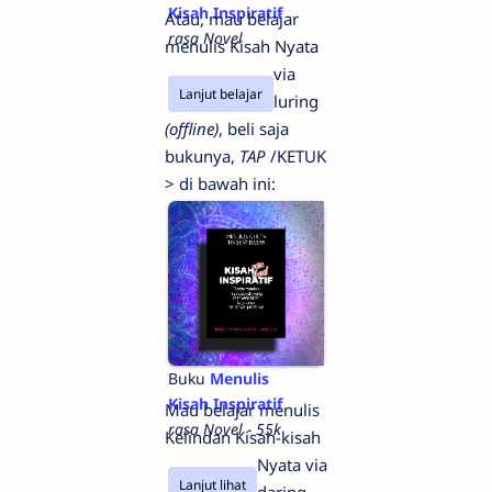
Kisah Inspiratif
Atau, mau belajar
rasa Novel
menulis Kisah Nyata
via
Lanjut belajar
luring
(offline)
, beli saja
bukunya,
TAP
/KETUK
> di bawah ini:
Buku
Menulis
Kisah Inspiratif
Mau belajar menulis
rasa Novel - 55k
Kelindan Kisah-kisah
Nyata via
Lanjut lihat
daring