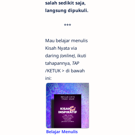
salah sedikit saja,
langsung dipukuli.
***
Mau belajar menulis
Kisah Nyata via
daring
(online)
, ikuti
tahapannya,
TAP
/KETUK > di bawah
ini:
Belajar Menulis