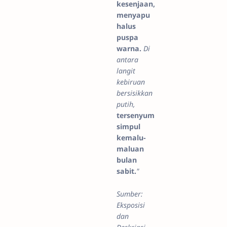
kesenjaan,
menyapu
halus
puspa
warna.
Di
antara
langit
kebiruan
bersisikkan
putih,
t
ersenyum
simpul
kemalu-
maluan
bulan
sabit.
"
Sumber:
Eksposisi
dan