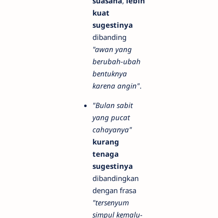
suasana
,
lebih
kuat
sugestinya
dibanding
"awan yang
berubah-ubah
bentuknya
karena angin"
.
"Bulan sabit
yang pucat
cahayanya"
kurang
tenaga
sugestinya
dibandingkan
dengan frasa
"tersenyum
simpul kemalu-