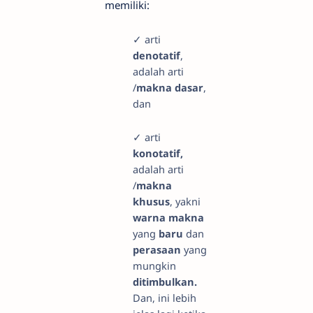
memiliki:
✓ arti
denotatif
,
adalah arti
/
makna dasar
,
dan
✓ arti
konotatif,
adalah arti
/
makna
khusus
, yakni
warna makna
yang
baru
dan
perasaan
yang
mungkin
ditimbulkan.
Dan, ini lebih